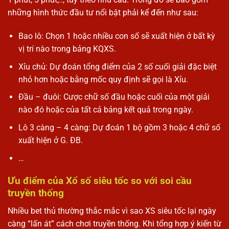
những hình thức đầu tư nổi bật phải kể đến như sau:
Bao lô: Chọn 1 hoặc nhiều con số sẽ xuất hiện ở bất kỳ
vị trí nào trong bảng KQXS.
Xỉu chủ: Dự đoán tổng điểm của 2 số cuối giải đặc biệt
nhỏ hơn hoặc bằng mốc quy định sẽ gọi là Xỉu.
Đầu – đuôi: Cược chữ số đầu hoặc cuối của một giải
nào đó hoặc của tất cả bảng kết quả trong ngày.
Lô 3 càng – 4 càng: Dự đoán 1 bộ gồm 3 hoặc 4 chữ số
xuất hiện ở G. ĐB.
…
Ưu điểm của Xổ số siêu tốc so với soi cầu
truyền thống
Nhiều bet thủ thường thắc mắc vì sao XS siêu tốc lại ngày
càng “lấn át” cách chơi truyền thống. Khi tổng hợp ý kiến từ