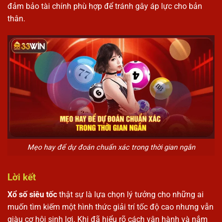
đảm bảo tài chính phù hợp để tránh gây áp lực cho bản
thân.
Mẹo hay để dự đoán chuẩn xác trong thời gian ngắn
Lời kết
Xổ số siêu tốc
thật sự là lựa chọn lý tưởng cho những ai
muốn tìm kiếm một hình thức giải trí tốc độ cao nhưng vẫn
giàu cơ hội sinh lợi. Khi đã hiểu rõ cách vận hành và nắm