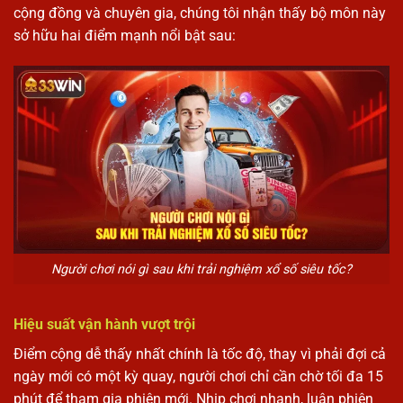
cộng đồng và chuyên gia, chúng tôi nhận thấy bộ môn này
sở hữu hai điểm mạnh nổi bật sau:
Người chơi nói gì sau khi trải nghiệm xổ số siêu tốc?
Hiệu suất vận hành vượt trội
Điểm cộng dễ thấy nhất chính là tốc độ, thay vì phải đợi cả
ngày mới có một kỳ quay, người chơi chỉ cần chờ tối đa 15
phút để tham gia phiên mới. Nhịp chơi nhanh, luân phiên