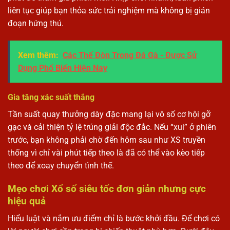
liên tục giúp bạn thỏa sức trải nghiệm mà không bị gián
đoạn hứng thú.
Xem thêm:
Các Thế Đòn Trong Đá Gà - Được Sử
Dụng Phổ Biến Hiện Nay
Gia tăng xác suất thắng
Tần suất quay thưởng dày đặc mang lại vô số cơ hội gỡ
gạc và cải thiện tỷ lệ trúng giải độc đắc. Nếu “xui” ở phiên
trước, bạn không phải chờ đến hôm sau như XS truyền
thống vì chỉ vài phút tiếp theo là đã có thể vào kèo tiếp
theo để xoay chuyển tình thế.
Mẹo chơi Xổ số siêu tốc đơn giản nhưng cực
hiệu quả
Hiểu luật và nắm ưu điểm chỉ là bước khởi đầu. Để chơi có