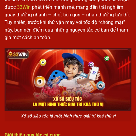
được
33Win
phát triển mạnh mẽ, mang đến trải nghiệm
quay thưởng nhanh – chốt tiền gọn – nhận thưởng tức thì.
Tuy nhiên, trước khi thử vận may với tốc độ “chóng mặt”
này, bạn nên điểm qua những nguyên tắc cơ bản để tham
gia một cách an toàn.
Xổ số siêu tốc là một hình thức giải trí khá thú vị
Giới thiệu quy tắc cá cược