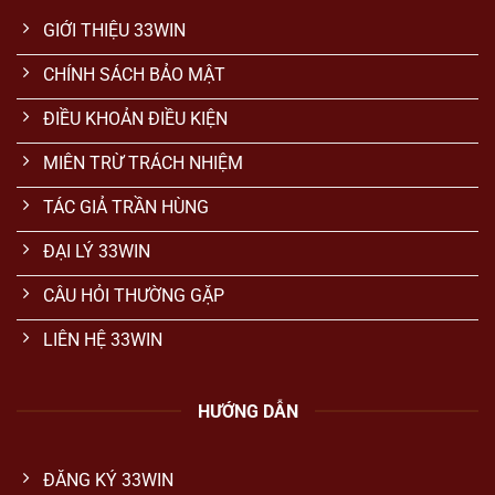
GIỚI THIỆU 33WIN
CHÍNH SÁCH BẢO MẬT
ĐIỀU KHOẢN ĐIỀU KIỆN
MIÊN TRỪ TRÁCH NHIỆM
TÁC GIẢ TRẦN HÙNG
ĐẠI LÝ 33WIN
CÂU HỎI THƯỜNG GẶP
LIÊN HỆ 33WIN
HƯỚNG DẪN
ĐĂNG KÝ 33WIN