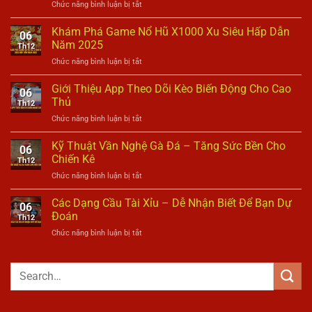
ở
Chức năng bình luận bị tắt
Chiến
Thuật
Khám Phá Game Nổ Hũ X1000 Xu Siêu Hấp Dẫn
06
Giữ
Năm 2025
Th12
Đạn
ở
Chức năng bình luận bị tắt
Bắn
Khám
Boss
Phá
Giới Thiệu App Theo Dõi Kèo Biến Động Cho Cao
–
06
Game
Cực
Thủ
Th12
Nổ
Hay
ở
Chức năng bình luận bị tắt
Hũ
Ai
Giới
X1000
Cũng
Thiệu
Kỹ Thuật Vần Nghệ Gà Đá – Tăng Sức Bền Cho
Xu
Muốn
06
App
Siêu
Chiến Kê
Biết
Th12
Theo
Hấp
ở
Chức năng bình luận bị tắt
Dõi
Dẫn
Kỹ
Kèo
Năm
Thuật
Các Dạng Cầu Tài Xỉu – Dễ Nhận Biết Để Bạn Dự
Biến
2025
06
Vần
Động
Đoán
Th12
Nghệ
Cho
ở
Chức năng bình luận bị tắt
Gà
Cao
Các
Đá
Thủ
Dạng
–
Cầu
Tăng
Tài
Sức
Xỉu
Bền
–
Cho