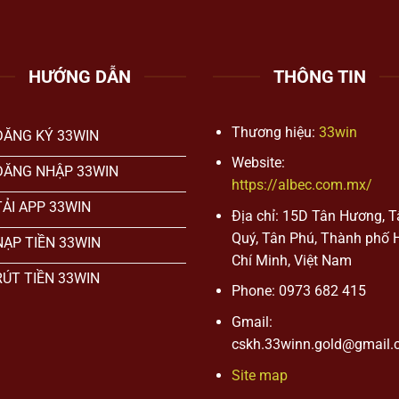
HƯỚNG DẪN
THÔNG TIN
Thương hiệu:
33win
ĐĂNG KÝ 33WIN
Website:
ĐĂNG NHẬP 33WIN
https://albec.com.mx/
TẢI APP 33WIN
Địa chỉ:
15D Tân Hương, T
Quý, Tân Phú, Thành phố 
NẠP TIỀN 33WIN
Chí Minh, Việt Nam
RÚT TIỀN 33WIN
Phone:
0973 682 415
Gmail:
cskh.33winn.gold@gmail
Site map