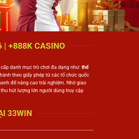
 | +888K CASINO
cấp danh mục trò chơi đa dạng như:
thể
hành theo giấy phép từ các tổ chức quốc
hanh để nâng cao trải nghiệm. Nhờ giao
 thu hút lượng lớn người dùng truy cập
ẠI 33WIN