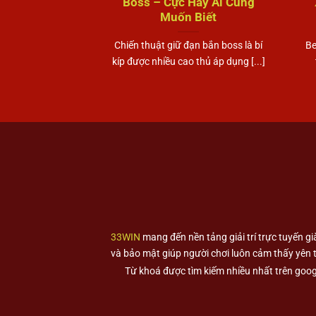
hơi Mới Nhập
Boss – Cực Hay Ai Cũng
ôn
Muốn Biết
 là phương pháp
Chiến thuật giữ đạn bắn boss là bí
Be
i chơi lựa chọn
kíp được nhiều cao thủ áp dụng [...]
 [...]
33WIN
mang đến nền tảng giải trí trực tuyến gi
và bảo mật giúp người chơi luôn cảm thấy yên t
Từ khoá được tìm kiếm nhiều nhất trên goo