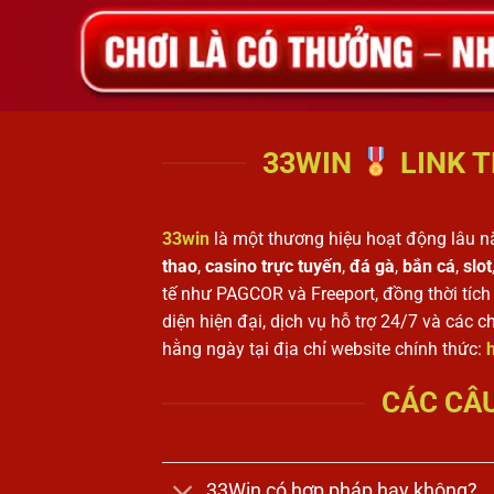
33WIN
LINK T
33win
là một thương hiệu hoạt động lâu năm
thao
,
casino trực tuyến
,
đá gà
,
bắn cá
,
slot
tế như PAGCOR và Freeport, đồng thời tíc
diện hiện đại, dịch vụ hỗ trợ 24/7 và các 
hằng ngày tại địa chỉ website chính thức:
CÁC CÂU
33Win có hợp pháp hay không?