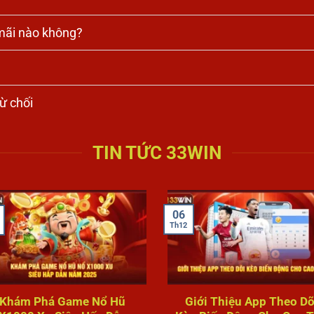
 mãi nào không?
từ chối
TIN TỨC 33WIN
06
Th12
Khám Phá Game Nổ Hũ
Giới Thiệu App Theo Dõ