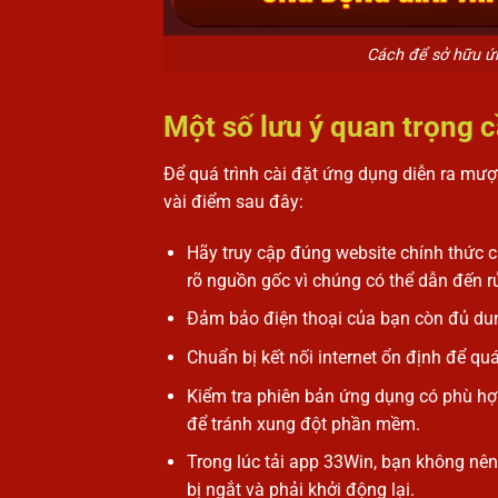
Cách để sở hữu ứng
Một số lưu ý quan trọng c
Để quá trình cài đặt ứng dụng diễn ra mượ
vài điểm sau đây:
Hãy truy cập đúng website chính thức củ
rõ nguồn gốc vì chúng có thể dẫn đến rủ
Đảm bảo điện thoại của bạn còn đủ dung
Chuẩn bị kết nối internet ổn định để quá
Kiểm tra phiên bản ứng dụng có phù hợp
để tránh xung đột phần mềm.
Trong lúc tải app 33Win, bạn không nên 
bị ngắt và phải khởi động lại.