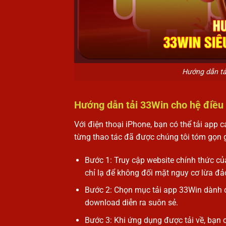
Hướng dẫn tả
Hướng dẫn tải 33Win cho hệ điều
Với điện thoại iPhone, bạn có thể tải app 
từng thao tác đã được chúng tôi tóm gọn 
Bước 1: Truy cập website chính thức củ
chỉ lạ để không đối mặt nguy cơ lừa đả
Bước 2: Chọn mục tải app 33Win dành 
download diễn ra suôn sẻ.
Bước 3: Khi ứng dụng được tải về, bạn