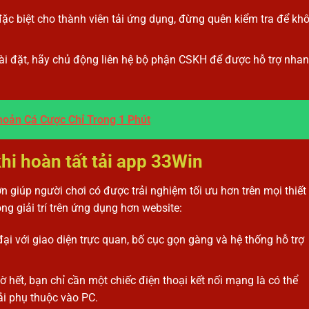
ặc biệt cho thành viên tải ứng dụng, đừng quên kiểm tra để kh
 cài đặt, hãy chủ động liên hệ bộ phận CSKH để được hỗ trợ nha
hoản Cá Cược Chỉ Trong 1 Phút
khi hoàn tất tải app 33Win
n giúp người chơi có được trải nghiệm tối ưu hơn trên mọi thiết 
ng giải trí trên ứng dụng hơn website:
đại với giao diện trực quan, bố cục gọn gàng và hệ thống hỗ trợ
iờ hết, bạn chỉ cần một chiếc điện thoại kết nối mạng là có thể
ải phụ thuộc vào PC.