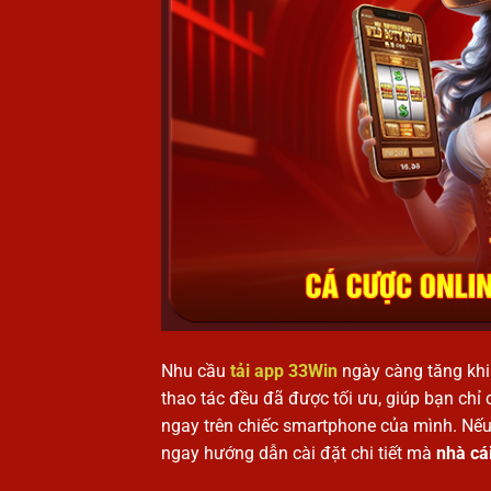
Nhu cầu
tải app 33Win
ngày càng tăng khi 
thao tác đều đã được tối ưu, giúp bạn chỉ c
ngay trên chiếc smartphone của mình. Nếu
ngay hướng dẫn cài đặt chi tiết mà
nhà cá