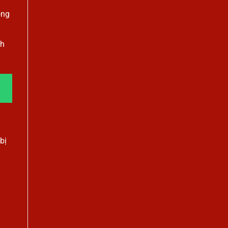
ông
nh
bị