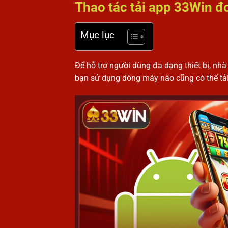
Thao tác tải app 33Win đ
Mục lục
Để hỗ trợ người dùng đa dạng thiết bị, nhà
bạn sử dụng dòng máy nào cũng có thể tả