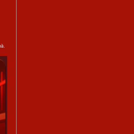
Dự
Đoán
ù
mà.