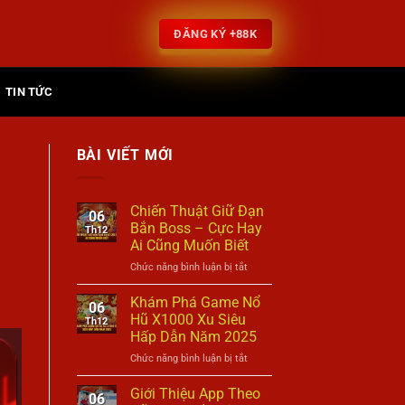
ĐĂNG KÝ +88K
TIN TỨC
BÀI VIẾT MỚI
Chiến Thuật Giữ Đạn
06
Bắn Boss – Cực Hay
Th12
Ai Cũng Muốn Biết
ở
Chức năng bình luận bị tắt
Chiến
Thuật
Khám Phá Game Nổ
06
Giữ
Hũ X1000 Xu Siêu
Th12
Đạn
Hấp Dẫn Năm 2025
Bắn
ở
Chức năng bình luận bị tắt
Boss
Khám
–
Phá
Cực
Giới Thiệu App Theo
06
Game
Hay