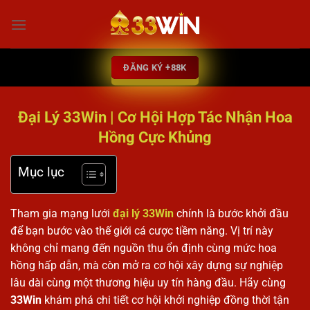
Bỏ
qua
nội
dung
ĐĂNG KÝ +88K
Đại Lý 33Win | Cơ Hội Hợp Tác Nhận Hoa
Hồng Cực Khủng
Mục lục
Tham gia mạng lưới
đại lý 33Win
chính là bước khởi đầu
để bạn bước vào thế giới cá cược tiềm năng. Vị trí này
không chỉ mang đến nguồn thu ổn định cùng mức hoa
hồng hấp dẫn, mà còn mở ra cơ hội xây dựng sự nghiệp
lâu dài cùng một thương hiệu uy tín hàng đầu. Hãy cùng
33Win
khám phá chi tiết cơ hội khởi nghiệp đồng thời tận