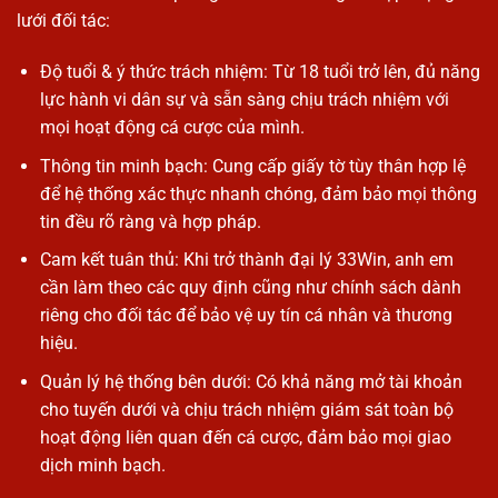
lưới đối tác:
Độ tuổi & ý thức trách nhiệm: Từ 18 tuổi trở lên, đủ năng
lực hành vi dân sự và sẵn sàng chịu trách nhiệm với
mọi hoạt động cá cược của mình.
Thông tin minh bạch: Cung cấp giấy tờ tùy thân hợp lệ
để hệ thống xác thực nhanh chóng, đảm bảo mọi thông
tin đều rõ ràng và hợp pháp.
Cam kết tuân thủ: Khi trở thành đại lý 33Win, anh em
cần làm theo các quy định cũng như chính sách dành
riêng cho đối tác để bảo vệ uy tín cá nhân và thương
hiệu.
Quản lý hệ thống bên dưới: Có khả năng mở tài khoản
cho tuyến dưới và chịu trách nhiệm giám sát toàn bộ
hoạt động liên quan đến cá cược, đảm bảo mọi giao
dịch minh bạch.