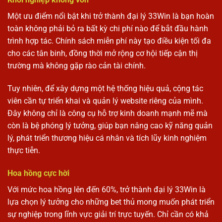
Một ưu điểm nổi bật khi trở thành đại lý 33Win là bạn hoàn
toàn không phải bỏ ra bất kỳ chi phí nào để bắt đầu hành
trình hợp tác. Chính sách miễn phí này tạo điều kiện tối đa
cho các tân binh, đồng thời mở rộng cơ hội tiếp cận thị
trường mà không gặp rào cản tài chính.
Tuy nhiên, để xây dựng một hệ thống hiệu quả, cộng tác
viên cần tự triển khai và quản lý website riêng của mình.
Đây không chỉ là công cụ hỗ trợ kinh doanh mạnh mẽ mà
còn là bệ phóng lý tưởng, giúp bạn nâng cao kỹ năng quản
lý, phát triển thương hiệu cá nhân và tích lũy kinh nghiệm
thực tiễn.
Hoa hồng cực hời
Với mức hoa hồng lên đến 60%, trở thành đại lý 33Win là
lựa chọn lý tưởng cho những bet thủ mong muốn phát triển
sự nghiệp trong lĩnh vực giải trí trực tuyến. Chỉ cần có khả