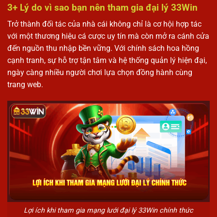
3+ Lý do vì sao bạn nên tham gia đại lý 33Win
Trở thành đối tác của nhà cái không chỉ là cơ hội hợp tác
với một thương hiệu cá cược uy tín mà còn mở ra cánh cửa
đến nguồn thu nhập bền vững. Với chính sách hoa hồng
cạnh tranh, sự hỗ trợ tận tâm và hệ thống quản lý hiện đại,
ngày càng nhiều người chơi lựa chọn đồng hành cùng
trang web.
Lợi ích khi tham gia mạng lưới đại lý 33Win chính thức