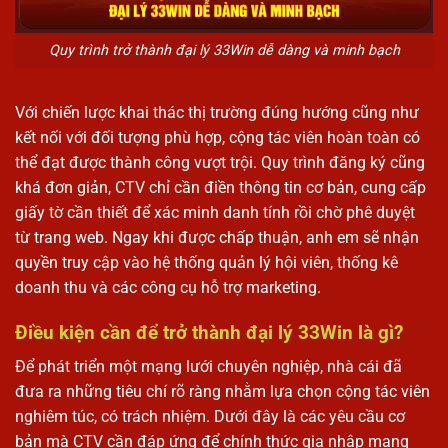
Quy trình trở thành đại lý 33Win dễ dàng và minh bạch
Với chiến lược khai thác thị trường đúng hướng cũng như
kết nối với đối tượng phù hợp, cộng tác viên hoàn toàn có
thể đạt được thành công vượt trội. Quy trình đăng ký cũng
khá đơn giản, CTV chỉ cần điền thông tin cơ bản, cung cấp
giấy tờ cần thiết để xác minh danh tính rồi chờ phê duyệt
từ trang web. Ngay khi được chấp thuận, anh em sẽ nhận
quyền truy cập vào hệ thống quản lý hội viên, thống kê
doanh thu và các công cụ hỗ trợ marketing.
Điều kiện cần để trở thành đại lý 33Win là gì?
Để phát triển một mạng lưới chuyên nghiệp, nhà cái đã
đưa ra những tiêu chí rõ ràng nhằm lựa chọn cộng tác viên
nghiêm túc, có trách nhiệm. Dưới đây là các yêu cầu cơ
bản mà CTV cần đáp ứng để chính thức gia nhập mạng