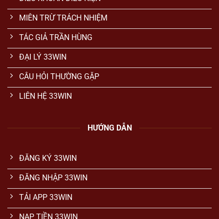
MIÊN TRỪ TRÁCH NHIỆM
TÁC GIẢ TRẦN HÙNG
ĐẠI LÝ 33WIN
CÂU HỎI THƯỜNG GẶP
LIÊN HỆ 33WIN
HƯỚNG DẪN
ĐĂNG KÝ 33WIN
ĐĂNG NHẬP 33WIN
TẢI APP 33WIN
NẠP TIỀN 33WIN