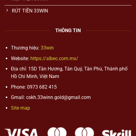
RÚT TIỀN 33WIN
THÔNG TIN
Thương hiệu:
33win
Website:
https://albec.com.mx/
Địa chỉ:
15D Tân Hương, Tân Quý, Tân Phú, Thành phố
Hồ Chí Minh, Việt Nam
Phone:
0973 682 415
Gmail:
cskh.33winn.gold@gmail.com
Site map