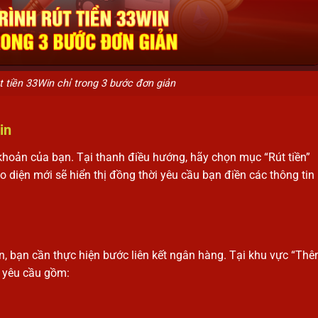
út tiền 33Win chỉ trong 3 bước đơn giản
in
khoản của bạn. Tại thanh điều hướng, hãy chọn mục “Rút tiền”
 diện mới sẽ hiển thị đồng thời yêu cầu bạn điền các thông tin
in, bạn cần thực hiện bước liên kết ngân hàng. Tại khu vực “Th
c yêu cầu gồm: