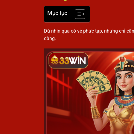
Mục lục
Dù nhìn qua có vẻ phức tạp, nhưng chỉ cần
dàng.