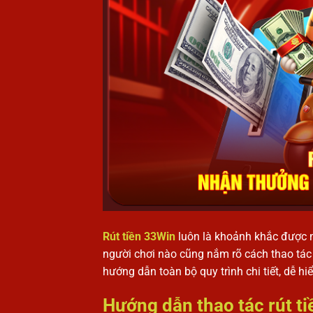
Rút tiền 33Win
luôn là khoảnh khắc được m
người chơi nào cũng nắm rõ cách thao tác đ
hướng dẫn toàn bộ quy trình chi tiết, dễ 
Hướng dẫn thao tác rút t