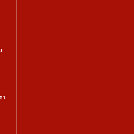
ng
anh