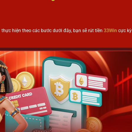
 thực hiện theo các bước dưới đây, bạn sẽ rút tiền
33Win
cực kỳ