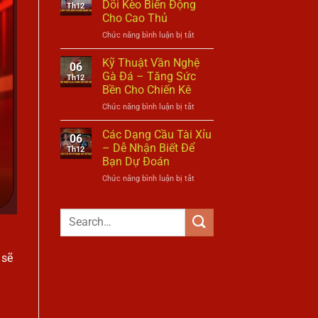
Dõi Kèo Biến Động
Th12
Nổ
Ai
Cho Cao Thủ
Hũ
Cũng
ở
Chức năng bình luận bị tắt
X1000
Muốn
Giới
Xu
Biết
Thiệu
Siêu
Kỹ Thuật Vần Nghệ
06
App
Hấp
Gà Đá – Tăng Sức
Th12
Theo
Dẫn
Bền Cho Chiến Kê
Dõi
Năm
ở
Chức năng bình luận bị tắt
Kèo
2025
Kỹ
Biến
Thuật
Động
Các Dạng Cầu Tài Xỉu
06
Vần
Cho
– Dễ Nhận Biết Để
Th12
Nghệ
Cao
Bạn Dự Đoán
Gà
Thủ
ở
Chức năng bình luận bị tắt
Đá
Các
–
Dạng
Tăng
Cầu
Sức
Tài
Bền
Xỉu
Cho
–
Chiến
sẽ
Dễ
Kê
Nhận
Biết
Để
Bạn