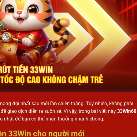
ong đợi nhất sau mỗi lần chiến thắng. Tuy nhiên, không phải
ể giao dịch diễn ra suôn sẻ. Vì vậy, trong bài viết này
33Win68
hiểu nhất để bạn có thể nhận thưởng nhanh chóng.
iền 33Win cho người mới