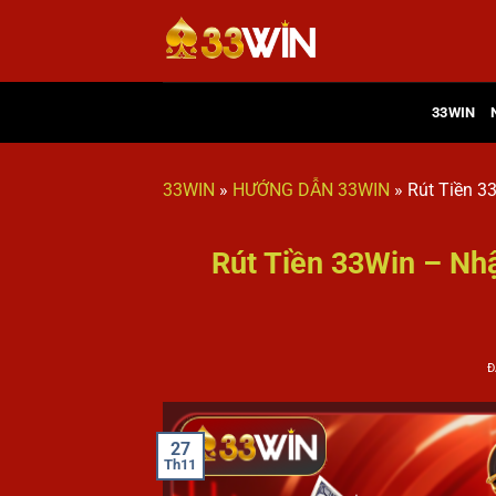
Bỏ
qua
nội
dung
33WIN
33WIN
»
HƯỚNG DẪN 33WIN
»
Rút Tiền 
Rút Tiền 33Win – N
Đ
27
Th11