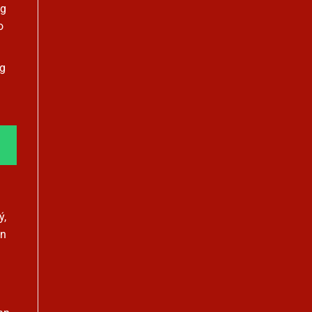
ng
o
ng
ý,
ạn