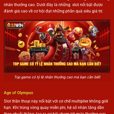
nhân thưởng cao. Dưới đây là những slot nổi bật được
đánh giá cao về cơ hội đạt những phần quà siêu giá trị:
Top game có tỷ lệ nhân thưởng cao mà bạn cần biết
Age of Olympus
Slot thần thoại này nổi bật với cơ chế multiplier không giới
hạn. Khi trúng vòng quay miễn phí, hệ số nhân tăng dần
theo chuỗi thắng, tạo ra cơ hội chạm tới mức thưởng cực