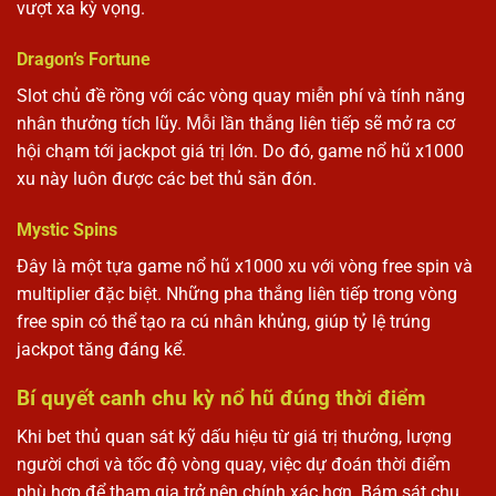
vượt xa kỳ vọng.
Dragon’s Fortune
Slot chủ đề rồng với các vòng quay miễn phí và tính năng
nhân thưởng tích lũy. Mỗi lần thắng liên tiếp sẽ mở ra cơ
hội chạm tới jackpot giá trị lớn. Do đó, game nổ hũ x1000
xu này luôn được các bet thủ săn đón.
Mystic Spins
Đây là một tựa game nổ hũ x1000 xu với vòng free spin và
multiplier đặc biệt. Những pha thắng liên tiếp trong vòng
free spin có thể tạo ra cú nhân khủng, giúp tỷ lệ trúng
jackpot tăng đáng kể.
Bí quyết canh chu kỳ nổ hũ đúng thời điểm
Khi bet thủ quan sát kỹ dấu hiệu từ giá trị thưởng, lượng
người chơi và tốc độ vòng quay, việc dự đoán thời điểm
phù hợp để tham gia trở nên chính xác hơn. Bám sát chu