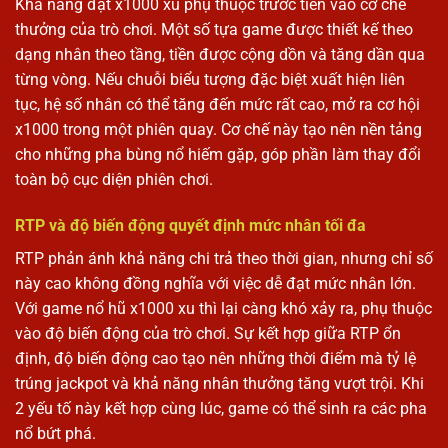
Khả năng đạt x1000 xu phụ thuộc trước tiên vào cơ chế
thưởng của trò chơi. Một số tựa game được thiết kế theo
dạng nhân theo tầng, tiền được cộng dồn và tăng dần qua
từng vòng. Nếu chuỗi biểu tượng đặc biệt xuất hiện liên
tục, hệ số nhân có thể tăng đến mức rất cao, mở ra cơ hội
x1000 trong một phiên quay. Cơ chế này tạo nên nền tảng
cho những pha bùng nổ hiếm gặp, góp phần làm thay đổi
toàn bộ cục diện phiên chơi.
RTP và độ biến động quyết định mức nhân tối đa
RTP phản ánh khả năng chi trả theo thời gian, nhưng chỉ số
này cao không đồng nghĩa với việc dễ đạt mức nhân lớn.
Với game nổ hũ x1000 xu thì lại càng khó xảy ra, phụ thuộc
vào độ biến động của trò chơi. Sự kết hợp giữa RTP ổn
định, độ biến động cao tạo nên những thời điểm mà tỷ lệ
trúng jackpot và khả năng nhân thưởng tăng vượt trội. Khi
2 yếu tố này kết hợp cùng lúc, game có thể sinh ra các pha
nổ bứt phá.