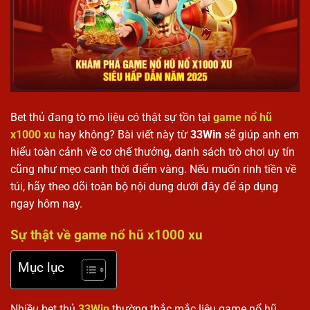
Bet thủ đang tò mò liệu có thật sự tồn tại
game nổ hũ
x1000 xu
hay không? Bài viết này từ
33Win
sẽ giúp anh em
hiểu toàn cảnh về cơ chế thưởng, danh sách trò chơi uy tín
cũng như mẹo canh thời điểm vàng. Nếu muốn rinh tiền về
túi, hãy theo dõi toàn bộ nội dung dưới đây để áp dụng
ngay hôm nay.
Sự thật về game nổ hũ x1000 xu
Mục lục
Nhiều bet thủ
33Win
thường thắc mắc liệu game nổ hũ