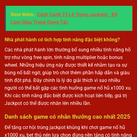
Xem thêm:
Cách Canh Tỷ Lệ Trúng Jackpot - Để
Làm Giàu Trong Gang Tấc
Nhà phát hành có tích hợp tính năng đặc biệt không?
Các nhà phát hành lớn thường bổ sung nhiều tính năng hỗ
trợ như vòng free spin, tính năng multiplier hoặc bonus
wheel. Những hiệu ứng này được thiết kế nhằm tạo ra sự
bùng nổ bất ngờ, giúp trò chơi thêm phần hấp dẫn và giàu
tính đột phá. Đây chính là lý do giải thích vì sao nhiều
người có thể bắt gặp các tình huống game nổ hũ x1000 xu.
Khi các tính năng đặc biệt được kích hoạt liên tiếp, giá trị
Jackpot có thể được nhân lên nhiều lần.
Danh sách game có nhân thưởng cao nhất 2025
Để tăng cơ hội trúng jackpot khủng khi chơi game nổ hũ
x1000 xu, bet thủ nên lựa chọn đúng nền tảng có tính năng