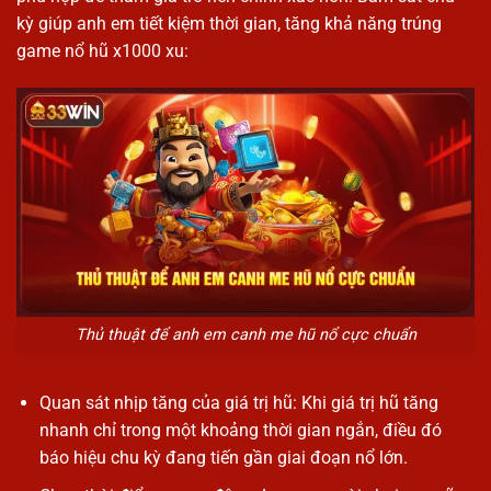
kỳ giúp anh em tiết kiệm thời gian, tăng khả năng trúng
game nổ hũ x1000 xu:
Thủ thuật để anh em canh me hũ nổ cực chuẩn
Quan sát nhịp tăng của giá trị hũ: Khi giá trị hũ tăng
nhanh chỉ trong một khoảng thời gian ngắn, điều đó
báo hiệu chu kỳ đang tiến gần giai đoạn nổ lớn.