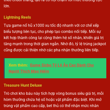
lớn.
Lightning Reels
Tựa game nổ hũ x1000 xu tốc độ nhanh với cơ chế xếp
biểu tượng liên tục, cho phép tạo combo nối tiếp. Mỗi sự
kết hợp thành công lại cộng thêm hệ số nhân, khiến giá trị
tăng mạnh trong thời gian ngắn. Nhờ đó, tỷ lệ trúng jackpot
cũng được cải thiện nhờ các pha nhận thưởng liên tiếp.
Xem thêm:
Game Sicbo Tỷ Lệ Ăn Cao Dành Cho
Người Thích Mạo Hiểm
Treasure Hunt Deluxe
Trò chơi kho báu này tích hợp vòng bonus siêu giá trị, mỗi
hòm thưởng chứa hệ số hoặc vật phẩm đặc biệt. Khi mở
trúng vật phẩm cao cấp, bet thủ có thể nhận mức nhân