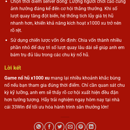
Chọn thời điểm server đông: Lượng người chơi cao cũng
ảnh hưởng đáng kể đến cơ hội thắng thưởng. Khi số
lượt quay tăng đột biến, hệ thống tích lũy giá trị hũ
nhanh hơn, khiến khả năng kích hoạt x1000 xu trở nên
rõ rệt.
Sử dụng chiến lược vốn ổn định: Chia vốn thành nhiều
phần nhỏ để duy trì số lượt quay lâu dài sẽ giúp anh em
bám trụ đủ lâu trong các chu kỳ nổ hũ.
Lời kết
Game nổ hũ x1000 xu
mang lại nhiều khoảnh khắc bùng
nổ nếu bạn tham gia đúng thời điểm. Chỉ cần quan sát chu
kỳ kỹ lưỡng, anh em sẽ thấy rõ cơ hội xuất hiện đều đặn
hơn tưởng tượng. Hãy trải nghiệm ngay hôm nay tại nhà
cái 33Win để tối ưu hóa hành trình săn thưởng lớn!