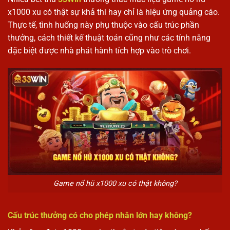
x1000 xu có thật sự khả thi hay chỉ là hiệu ứng quảng cáo.
Thực tế, tình huống này phụ thuộc vào cấu trúc phần
thưởng, cách thiết kế thuật toán cũng như các tính năng
đặc biệt được nhà phát hành tích hợp vào trò chơi.
Game nổ hũ x1000 xu có thật không?
Cấu trúc thưởng có cho phép nhân lớn hay không?