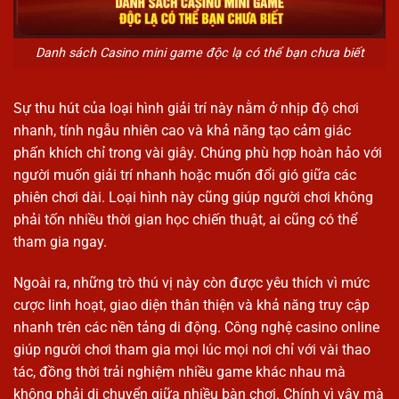
Danh sách Casino mini game độc lạ có thể bạn chưa biết
Sự thu hút của loại hình giải trí này nằm ở nhịp độ chơi
nhanh, tính ngẫu nhiên cao và khả năng tạo cảm giác
phấn khích chỉ trong vài giây. Chúng phù hợp hoàn hảo với
người muốn giải trí nhanh hoặc muốn đổi gió giữa các
phiên chơi dài. Loại hình này cũng giúp người chơi không
phải tốn nhiều thời gian học chiến thuật, ai cũng có thể
tham gia ngay.
Ngoài ra, những trò thú vị này còn được yêu thích vì mức
cược linh hoạt, giao diện thân thiện và khả năng truy cập
nhanh trên các nền tảng di động. Công nghệ casino online
giúp người chơi tham gia mọi lúc mọi nơi chỉ với vài thao
tác, đồng thời trải nghiệm nhiều game khác nhau mà
không phải di chuyển giữa nhiều bàn chơi. Chính vì vậy mà