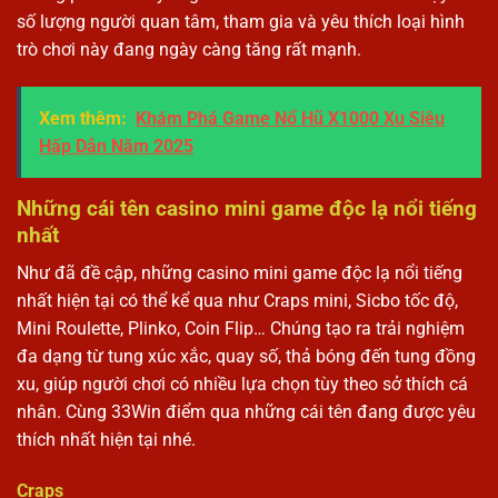
số lượng người quan tâm, tham gia và yêu thích loại hình
trò chơi này đang ngày càng tăng rất mạnh.
Xem thêm:
Khám Phá Game Nổ Hũ X1000 Xu Siêu
Hấp Dẫn Năm 2025
Những cái tên casino mini game độc lạ nổi tiếng
nhất
Như đã đề cập, những casino mini game độc lạ nổi tiếng
nhất hiện tại có thể kể qua như Craps mini, Sicbo tốc độ,
Mini Roulette, Plinko, Coin Flip… Chúng tạo ra trải nghiệm
đa dạng từ tung xúc xắc, quay số, thả bóng đến tung đồng
xu, giúp người chơi có nhiều lựa chọn tùy theo sở thích cá
nhân. Cùng 33Win điểm qua những cái tên đang được yêu
thích nhất hiện tại nhé.
Craps