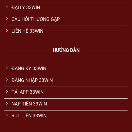
ĐẠI LÝ 33WIN
CÂU HỎI THƯỜNG GẶP
LIÊN HỆ 33WIN
HƯỚNG DẪN
ĐĂNG KÝ 33WIN
ĐĂNG NHẬP 33WIN
TẢI APP 33WIN
NẠP TIỀN 33WIN
RÚT TIỀN 33WIN