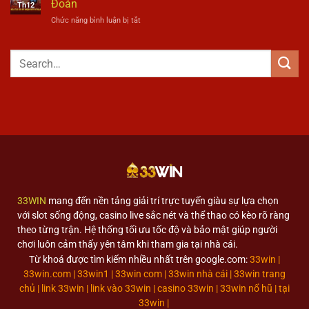
Động
Đoán
Th12
Nghệ
Cho
ở
Chức năng bình luận bị tắt
Gà
Cao
Các
Đá
Thủ
Dạng
–
Cầu
Tăng
Tài
Sức
Xỉu
Bền
–
Cho
Dễ
Chiến
Nhận
Kê
Biết
Để
Bạn
Dự
Đoán
33WIN
mang đến nền tảng giải trí trực tuyến giàu sự lựa chọn
với slot sống động, casino live sắc nét và thể thao có kèo rõ ràng
theo từng trận. Hệ thống tối ưu tốc độ và bảo mật giúp người
chơi luôn cảm thấy yên tâm khi tham gia tại nhà cái.
Từ khoá được tìm kiếm nhiều nhất trên google.com:
33win |
33win.com | 33win1 | 33win com | 33win nhà cái | 33win trang
chủ | link 33win | link vào 33win | casino 33win | 33win nổ hũ | tại
33win |