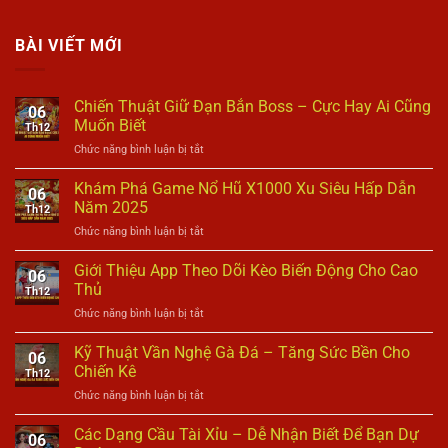
BÀI VIẾT MỚI
Chiến Thuật Giữ Đạn Bắn Boss – Cực Hay Ai Cũng
06
Muốn Biết
Th12
ở
Chức năng bình luận bị tắt
Chiến
Thuật
Khám Phá Game Nổ Hũ X1000 Xu Siêu Hấp Dẫn
06
Giữ
Năm 2025
Th12
Đạn
ở
Chức năng bình luận bị tắt
Bắn
Khám
Boss
Phá
Giới Thiệu App Theo Dõi Kèo Biến Động Cho Cao
–
06
Game
Cực
Thủ
Th12
Nổ
Hay
ở
Chức năng bình luận bị tắt
Hũ
Ai
Giới
X1000
Cũng
Thiệu
Kỹ Thuật Vần Nghệ Gà Đá – Tăng Sức Bền Cho
Xu
Muốn
06
App
Siêu
Chiến Kê
Biết
Th12
Theo
Hấp
ở
Chức năng bình luận bị tắt
Dõi
Dẫn
Kỹ
Kèo
Năm
Thuật
Các Dạng Cầu Tài Xỉu – Dễ Nhận Biết Để Bạn Dự
Biến
2025
06
Vần